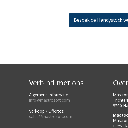
Bezoek de Handystock 
Verbind met ons
Over
Algemene informatie
Mastron
info@mastrosoft.com
Trichter
3500 Ha
Verkoop / Offertes:
Maatsc
sales@mastrosoft.com
Mastron
Gierval