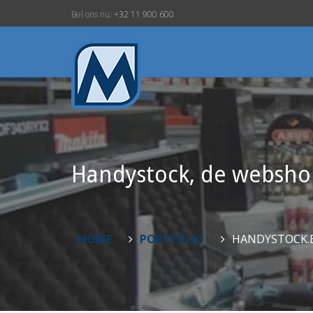
Bel ons nu:
+32 11 900 600
Handystock, de webshop
HOME
PORTFOLIO
HANDYSTOCK.B