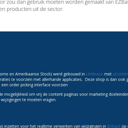
or zou dan gebruik moeten worden gemaakt van EZBase
en producten uit de sector.
Home en Amerikaanse Stock) werd gebouwd in
Umbraco
met
uComm
graties te voorzien met allerhande applicaties. Deze shop is dan ook
een order picking interface voorzien
de mogelijkheid om vrij de content paginas voor marketing doeleinde
 wijzigingen te moeten vragen.
j inzetten voor het realtime verwerken van wijzigingen in
Briljant
op 