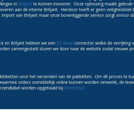
lingen in
Briljant
te kunnen invoeren. Onze oplossing maakt gebruik
fleveren aan de interne Briljant. Hierdoor hoeft er geen veiligheidsl
Import van Briljant maar onze bovenliggende service zorgt ervoor da
ce en Briljant hebben we een
EZ-Base
connector welke de verrijking 
orden samengesteld sturen we door naar de website zodat nieuwe pro
etiketten voor het verzenden van de pakketten. Om dit proces te k
 waarmee orders onmiddellijk online kunnen worden verwerkt, de leve
erzendlabel worden opgehaald bij
Sendcloud