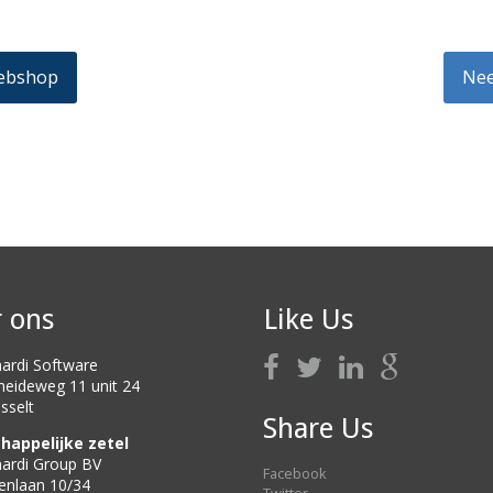
webshop
Nee
 ons
Like Us
ardi Software
heideweg 11 unit 24
sselt
Share Us
happelijke zetel
ardi Group BV
Facebook
kenlaan 10/34